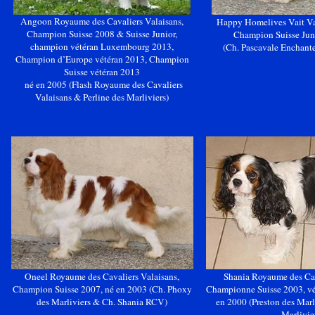
Angoon
Royaume des Cavaliers Valaisans,
Happy
Homelives
Vait
Va
Champion Suisse 2008 & Suisse Junior,
Champion Suisse Juni
champion vétéran Luxembourg 2013,
(Ch.
Pascavale
Enchant
Champion d’Europe vétéran 2013, Champion
Suisse vétéran 2013
né en 2005
(Flash Royaume des Cavaliers
Valaisans
&
Perline
des
Marliviers
)
Oneel
Royaume des Cavaliers Valaisans,
Shania
Royaume des Cav
Champion Suisse 2007, né en 2003
(Ch.
Phoxy
Championne Suisse 2003, vét
des
Marliviers
&
Ch.
Shania
RCV)
en 2000
(Preston des
Marl
Marlivie